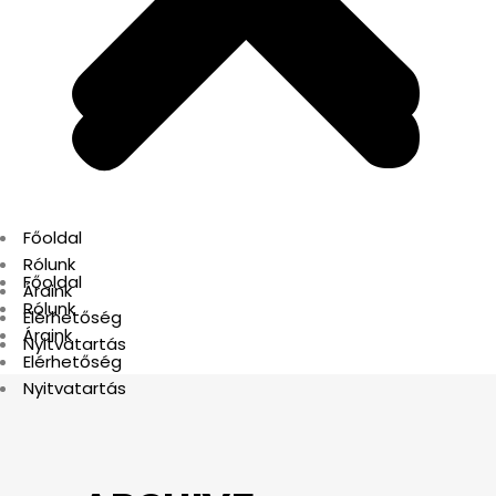
Főoldal
Rólunk
Főoldal
Áraink
Rólunk
Elérhetőség
Áraink
Nyitvatartás
Elérhetőség
Nyitvatartás