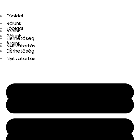
Főoldal
Rólunk
Főoldal
Áraink
Rólunk
Elérhetőség
Áraink
Nyitvatartás
Elérhetőség
Nyitvatartás