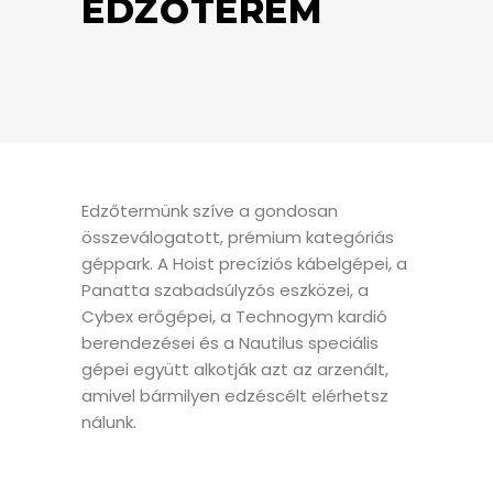
EDZŐTEREM
Edzőtermünk szíve a gondosan
összeválogatott, prémium kategóriás
géppark. A Hoist precíziós kábelgépei, a
Panatta szabadsúlyzós eszközei, a
Cybex erőgépei, a Technogym kardió
berendezései és a Nautilus speciális
gépei együtt alkotják azt az arzenált,
amivel bármilyen edzéscélt elérhetsz
nálunk.