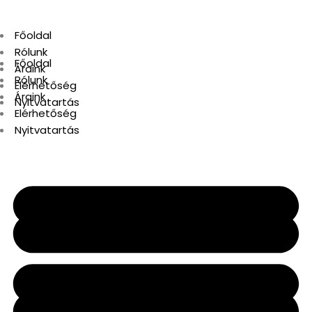
Főoldal
Rólunk
Főoldal
Áraink
Rólunk
Elérhetőség
Áraink
Nyitvatartás
Elérhetőség
Nyitvatartás