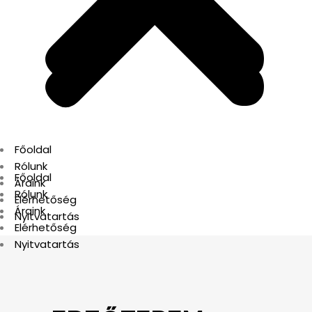
Főoldal
Rólunk
Főoldal
Áraink
Rólunk
Elérhetőség
Áraink
Nyitvatartás
Elérhetőség
Nyitvatartás