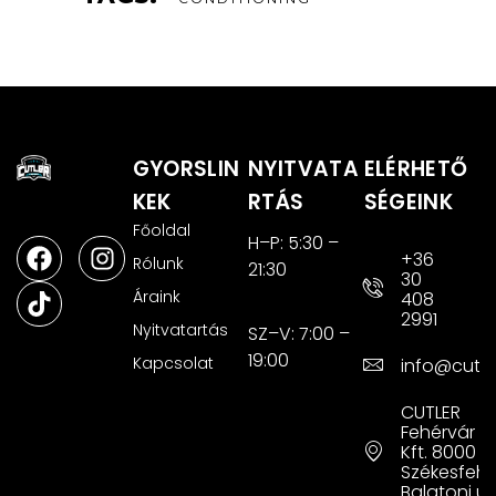
GYORSLIN
NYITVATA
ELÉRHETŐ
KEK
RTÁS
SÉGEINK
Főoldal
H–P: 5:30 –
+36
Rólunk
21:30
30
Áraink
408
2991
Nyitvatartás
SZ–V: 7:00 –
19:00
Kapcsolat
info@cutle
CUTLER
Fehérvár 2
Kft. 8000
Székesfehé
Balatoni út 