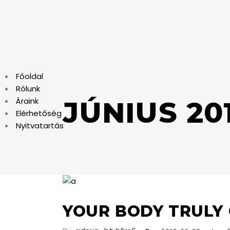
Főoldal
Rólunk
Áraink
JÚNIUS 20
Elérhetőség
Nyitvatartás
YOUR BODY TRULY