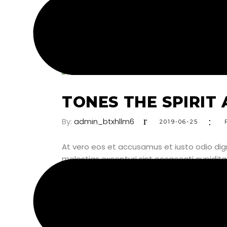
VIEW HERE
TONES THE SPIRIT
By:
admin_btxhllm6
2019-06-25
At vero eos et accusamus et iusto odio dig
molestias excepturi sint occaecati cupiditat
VIEW HERE