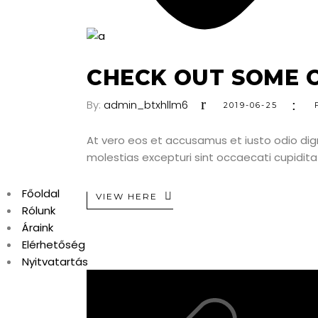
CHECK OUT SOME 
By:
admin_btxhllm6
2019-06-25
At vero eos et accusamus et iusto odio dig
molestias excepturi sint occaecati cupiditat
Főoldal
VIEW HERE
Rólunk
Áraink
Elérhetőség
Nyitvatartás