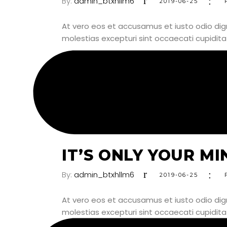
By:
admin_btxhllm6
2019-06-25
At vero eos et accusamus et iusto odio dig
molestias excepturi sint occaecati cupiditat
VIEW HERE
IT’S ONLY YOUR M
By:
admin_btxhllm6
2019-06-25
At vero eos et accusamus et iusto odio dig
molestias excepturi sint occaecati cupiditat