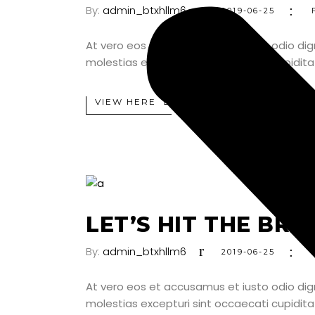
By:
admin_btxhllm6
2019-06-25
At vero eos et accusamus et iusto odio dig
molestias excepturi sint occaecati cupiditat
VIEW HERE
LET’S HIT THE BRA
By:
admin_btxhllm6
2019-06-25
At vero eos et accusamus et iusto odio dig
molestias excepturi sint occaecati cupiditat