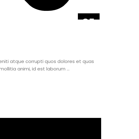
25
JÚN
.
niti atque corrupti quos dolores et quas
mollitia animi, id est laborum