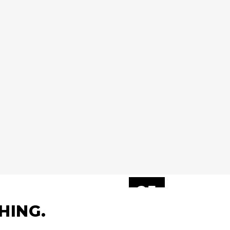
25
JÚN
HING.