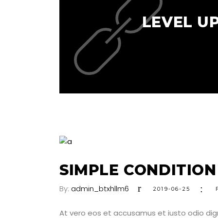
LEVEL U
SIMPLE CONDITION
By:
admin_btxhllm6
2019-06-25
At vero eos et accusamus et iusto odio dig