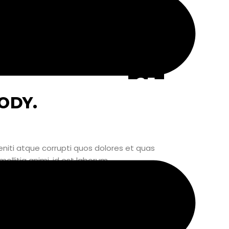
25
JÚN
ODY.
niti atque corrupti quos dolores et quas
mollitia animi, id est laborum