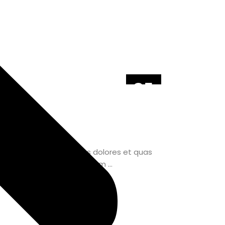
25
JÚN
D.
niti atque corrupti quos dolores et quas
mollitia animi, id est laborum