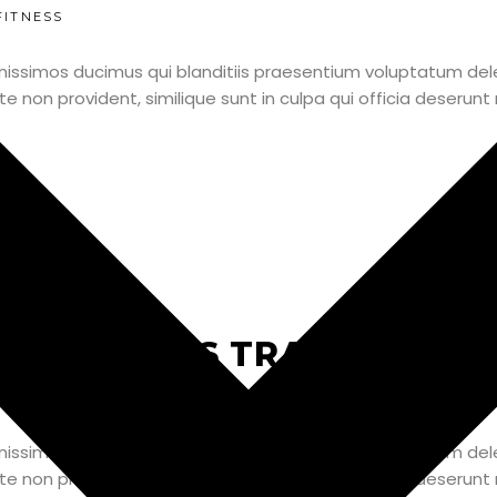
FITNESS
nissimos ducimus qui blanditiis praesentium voluptatum dele
e non provident, similique sunt in culpa qui officia deserunt 
KES ON THIS TRAIN OF TH
FITNESS
nissimos ducimus qui blanditiis praesentium voluptatum dele
e non provident, similique sunt in culpa qui officia deserunt 