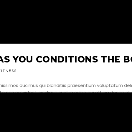
 AS YOU CONDITIONS THE B
FITNESS
nissimos ducimus qui blanditiis praesentium voluptatum dele
e non provident, similique sunt in culpa qui officia deserunt 