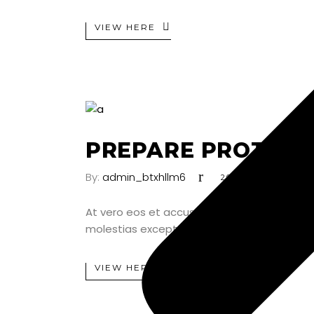
VIEW HERE
PREPARE PROTEIN 
By:
admin_btxhllm6
2019-06-25
At vero eos et accusamus et iusto odio dig
molestias excepturi sint occaecati cupiditat
VIEW HERE