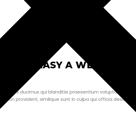
MEALS EASY A WEEK AHEA
FITNESS
nissimos ducimus qui blanditiis praesentium voluptatum dele
e non provident, similique sunt in culpa qui officia deserunt 