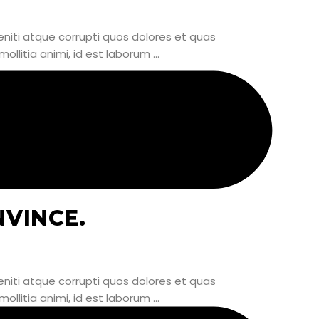
niti atque corrupti quos dolores et quas
mollitia animi, id est laborum
25
JÚN
NVINCE.
niti atque corrupti quos dolores et quas
mollitia animi, id est laborum