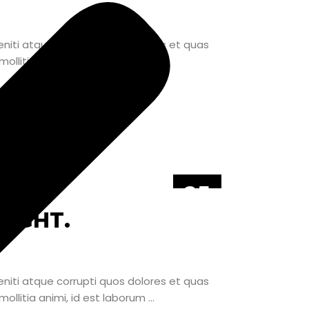
niti atque corrupti quos dolores et quas
mollitia animi, id est laborum
25
JÚN
OUGHT.
niti atque corrupti quos dolores et quas
mollitia animi, id est laborum