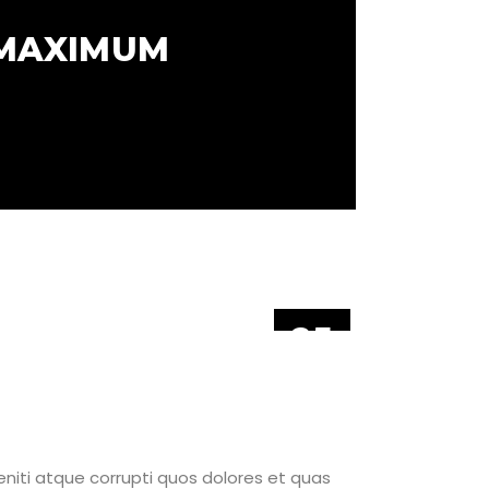
 MAXIMUM
25
JÚN
niti atque corrupti quos dolores et quas