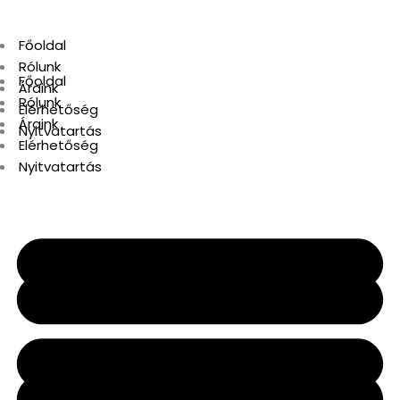
Főoldal
Rólunk
Főoldal
Áraink
Rólunk
Elérhetőség
Áraink
Nyitvatartás
Elérhetőség
Nyitvatartás