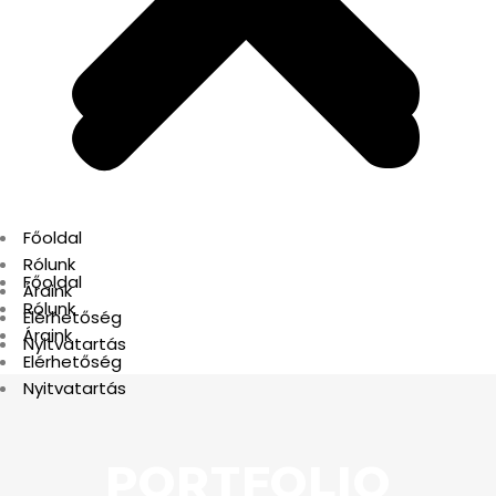
Főoldal
Rólunk
Főoldal
Áraink
Rólunk
Elérhetőség
Áraink
Nyitvatartás
Elérhetőség
Nyitvatartás
PORTFOLIO