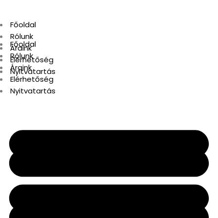
Főoldal
Rólunk
Főoldal
Áraink
Rólunk
Elérhetőség
Áraink
Nyitvatartás
Elérhetőség
Nyitvatartás