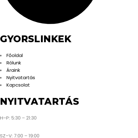
GYORSLINKEK
Főoldal
Rólunk
Áraink
Nyitvatartás
Kapcsolat
NYITVATARTÁS
H–P: 5:30 – 21:30
SZ–V: 7:00 – 19:00