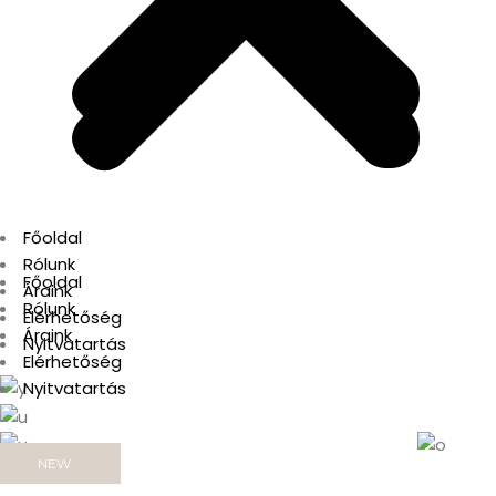
Főoldal
Rólunk
Főoldal
Áraink
Rólunk
Elérhetőség
Áraink
Nyitvatartás
Elérhetőség
MEN'S
Nyitvatartás
WOMEN'S
NEW