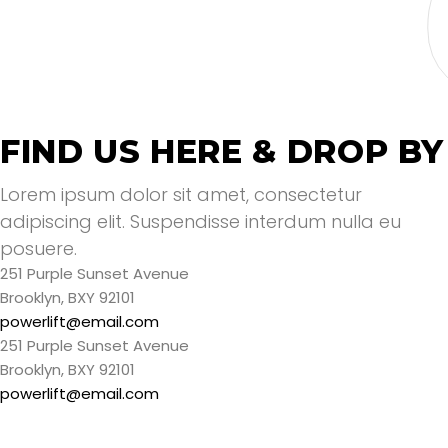
SPORT
FUN
SPORT
WORKOUTS
HEALTHY
SPORT
LIFESTYLE
FAMILY FITNESS
SPORT
FIND US HERE & DROP BY
STRENGHT
SPORT
HEALTHY
SPORT
Lorem ipsum dolor sit amet, consectetur
HABIT
CARDIO
adipiscing elit. Suspendisse interdum nulla eu
posuere.
251 Purple Sunset Avenue
Brooklyn, BXY 92101
powerlift@email.com
251 Purple Sunset Avenue
Brooklyn, BXY 92101
powerlift@email.com