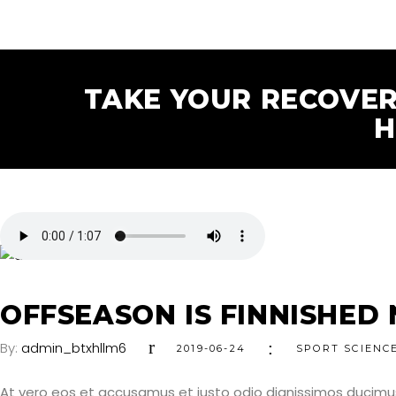
TAKE YOUR RECOVER
H
OFFSEASON IS FINNISHE
By:
admin_btxhllm6
2019-06-24
SPORT SCIENC
At vero eos et accusamus et iusto odio dignissimos ducimus