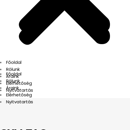
Főoldal
Rólunk
Főoldal
Áraink
Rólunk
Elérhetőség
Áraink
Nyitvatartás
Elérhetőség
Nyitvatartás