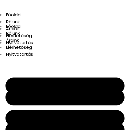
Főoldal
Rólunk
Főoldal
Áraink
Rólunk
Elérhetőség
Áraink
Nyitvatartás
Elérhetőség
Nyitvatartás